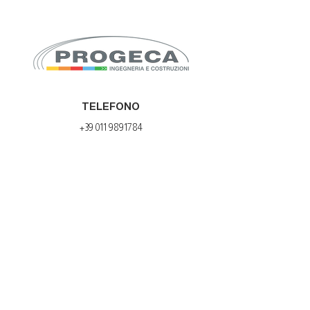
TELEFONO
+39 011 9891784
EMAIL
info@progecasrl.it
progeca@pec.progecasrl.it
SEDE LEGALE ED OPERATIVA
Via San Francesco d’Assisi, 98 – 10014
Caluso
(TO)
Tel: +39 011 9891784 | Fax: +39 011 0960595