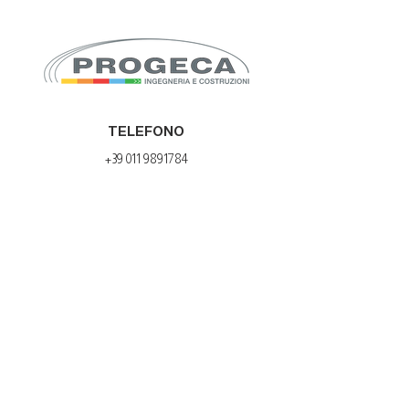
TELEFONO
+39 011 9891784
EMAIL
info@progecasrl.it
progeca@pec.progecasrl.it
SEDE LEGALE ED OPERATIVA
Via San Francesco d’Assisi, 98 – 10014
Caluso
(TO)
Tel: +39 011 9891784 | Fax: +39 011 0960595
SEDE OPERATIVA