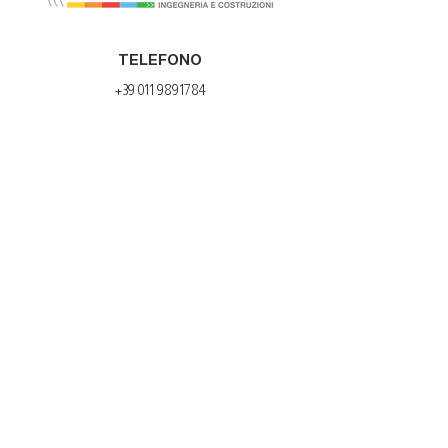
TELEFONO
+39 011 9891784
EMAIL
info@progecasrl.it
progeca@pec.progecasrl.it
SEDE LEGALE ED OPERATIVA
Via San Francesco d’Assisi, 98 – 10014
Caluso
(TO)
Tel: +39 011 9891784 | Fax: +39 011 0960595
SEDE OPERATIVA
Via Nino Bonnet 6/B – 20154
Milano
Tel:
+39 02 36504548
| Fax:
+39 011 0960595